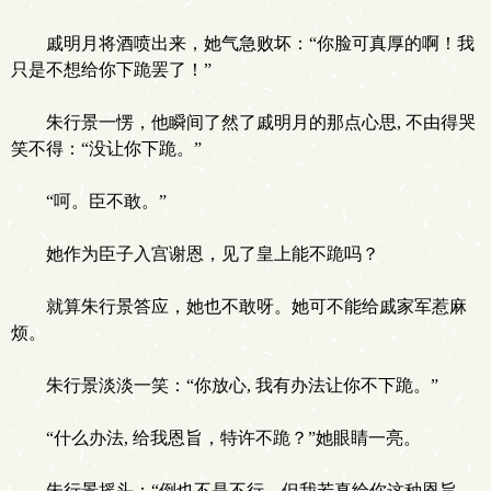
戚明月将酒喷出来，她气急败坏：“你脸可真厚的啊！我
只是不想给你下跪罢了！”
朱行景一愣，他瞬间了然了戚明月的那点心思, 不由得哭
笑不得：“没让你下跪。”
“呵。臣不敢。”
她作为臣子入宫谢恩，见了皇上能不跪吗？
就算朱行景答应，她也不敢呀。她可不能给戚家军惹麻
烦。
朱行景淡淡一笑：“你放心, 我有办法让你不下跪。”
“什么办法, 给我恩旨，特许不跪？”她眼睛一亮。
朱行景摇头：“倒也不是不行，但我若真给你这种恩旨,