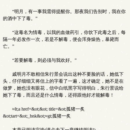
“明月，有一事我需得提醒你。那夜我们告别时，我在你
的酒中下了毒。”
“这毒名为情毒，以我的血做药引，你饮下此毒之后，每
隔一年必发作一次，若是不解毒，便会浑身燥热，暴毙而
亡。”
“若要解毒，则必须与我欢好。”
戚明月不敢相信朱行景会说出这种不要脸的话，她低下
头，仔仔细细又将信上的字看了一遍，这才确定，她不是在
做梦，她也没有眼花，信中白纸黑字写得明白，朱行景说给
她下了毒，而且还是什么情毒，还得跟他好才能解毒！
≈lt;a href=&ot;&ot; title=&ot;孤猪一炙
&ot;tart=&ot;_bnk&ot;≈gt;孤猪一炙
本章已阅读完毕(请点击下一章继续阅读!)