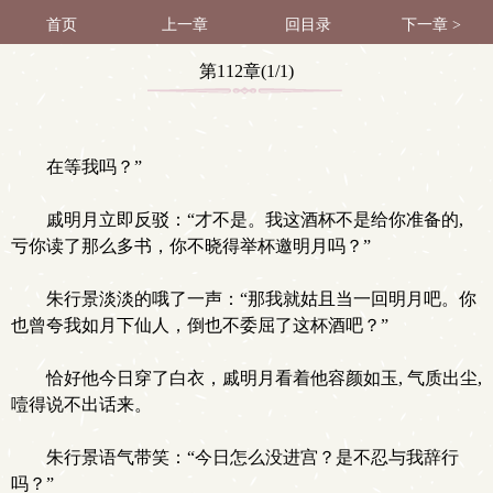
首页
上一章
回目录
下一章 >
第112章(1/1)
在等我吗？”
戚明月立即反驳：“才不是。我这酒杯不是给你准备的,
亏你读了那么多书，你不晓得举杯邀明月吗？”
朱行景淡淡的哦了一声：“那我就姑且当一回明月吧。你
也曾夸我如月下仙人，倒也不委屈了这杯酒吧？”
恰好他今日穿了白衣，戚明月看着他容颜如玉, 气质出尘,
噎得说不出话来。
朱行景语气带笑：“今日怎么没进宫？是不忍与我辞行
吗？”