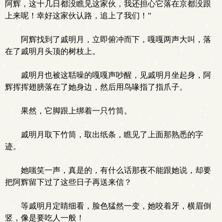
阿辉，这十几日都没瞧见这家伙，我还担心它落在京都没跟
上来呢！幸好这家伙认路，追上了我们！”
阿辉找到了戚明月，立即俯冲而下，嘎嘎两声大叫，落
在了戚明月头顶的树枝上。
戚明月也被这聒噪的嘎嘎声吵醒，见戚明月坐起身，阿
辉挥挥翅膀落在了她身边，然后用鸟喙指了指爪子。
果然，它脚跟上绑着一只竹筒。
戚明月取下竹筒，取出纸条，瞧见了上面那熟悉的字
迹。
她嗤笑一声，真是的，有什么话那夜不能跟她说，却要
把阿辉留下过了这些日子再送来信？
等戚明月定睛细看，脸色猛然一变，她咬着牙，横眉倒
竖，像是要吃人一般！