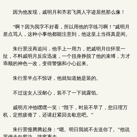
因为他发现，戚明月和齐若飞两人字迹居然那么像！
“啊？因为我字不好看，所以用他的字练习啊！”戚明月
差点骂人，这种小事他都能注意到，他这皇上当得真是闲。
朱行景没再追问，他手上一用力，把戚明月往怀里一
扯，不料戚明月反应迅速，一个扭身挣脱了他的束缚，方才
乖顺的神色一改，变得警惕和小心起来。
朱行景半点不惊讶，他就知道她是装的。
不过这女人没耐心，装不了一下就露馅。
戚明月冲他嘿嘿一笑：“陛下，时辰不早了，您日理万
机，定然疲倦了，还请赶紧回去歇息吧。”
朱行景慢腾腾起身：“嗯。明日我就不去送你了。”他说
罢便走向窗边，跳窗离去。