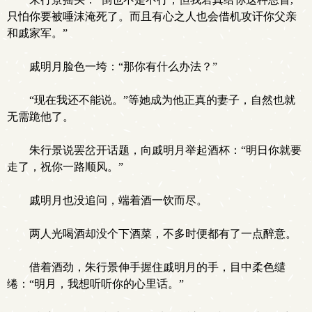
只怕你要被唾沫淹死了。而且有心之人也会借机攻讦你父亲
和戚家军。”
戚明月脸色一垮：“那你有什么办法？”
“现在我还不能说。”等她成为他正真的妻子，自然也就
无需跪他了。
朱行景说罢岔开话题，向戚明月举起酒杯：“明日你就要
走了，祝你一路顺风。”
戚明月也没追问，端着酒一饮而尽。
两人光喝酒却没个下酒菜，不多时便都有了一点醉意。
借着酒劲，朱行景伸手握住戚明月的手，目中柔色缱
绻：“明月，我想听听你的心里话。”