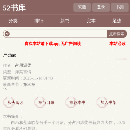
52书库
繁體
登录
书架
分类
排行
新书
完本
足迹
喜欢本站请下载app,无广告阅读
本站必读
尸chao
作者：
占用温柔
类型：海棠言情
更新时间：2025-11-18 01:43
最新章节：
第50章
">
从头阅读
章节目录
推荐本书
加入书架
本书简介：
白珩和蓝泽吵架分手三个月后。分占用温柔最新鼎力大作，2026
年度必看科幻异能。