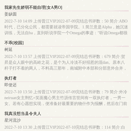
神官纷纷来求她：“天后娘娘，您原谅帝君吧！再这样下去他要ru魔
一心只想赚钱的苏琼：“嗯”...劝退恋综只会影响她赚钱的速度好
我家先生娇弱不能自理[女A男O]
了。”碧霄冷淡：“跟我有什么关系。”后来，天帝当真堕魔，三界大
吧！！为了早ri被劝退，苏琼将作发挥地淋漓尽致。*shi物线索环节，
姜缺圆
luan，魔物横行，群神束手无策。堕魔的男人来找她了。眼眸猩红披
大家满山找线索。苏琼委屈baba对影帝傅钧青dao：“我走不动了。”观
tou散发，是她从没见过的疯狂模样。“我等了你十年。跟我回去，否
众炸了：【某作jing能不能懂点事，找不到线索要让大家陪她饿肚子
2022-7-10 14:09 上传晋江VIP2022-07-09完结总书评数：50 简介:ABO
则我毁了这三界也要将你囚禁在shen边。”碧霄听了，冷笑chou出佩
吗】结果苏琼脚一抬，直接拽出来一张纸条——恭喜获得最豪华午餐
时代，已分化公民，都需要就读帝国学院。1.简兰意是Alpha，她沉迷
剑：囚禁有本事你来。【排雷：本文男主前期非常狗，后期修罗场，
线索。*上山收集物资环节，时间有限制。众人准备出发，苏琼jiao声
训练，无法自ba，直到听说学院一个Omega的事迹：“听说Omega都很
且有带球跑、男二上位等狗血qing节，不喜误ru】nei容标签： 强强
jiao气dao：“太yang太大了，我不想去。”弹幕：【笑了，作jing不愧是
好看，这个长得五大三cu！”“听说Omega都双手jiaonen，这个不去学
不乖[校园]
qing有独钟 仙侠修真搜索关键字：主角：碧霄 ┃ 配角： ┃ 其它：完
作jing，能这么无理取闹！】结果天空轰隆隆，下起倾盆大雨。*密码
cha花feng纫，反而cao纵机甲！”简兰意起初只是想找他比试一下，却
树延
结文《nue文女配抢走男主光环》一句话简介：和离后前夫为我疯魔
箱解密环节，大家深思熟虑挑选，苏琼打个哈欠，随意dao：“傅哥
发现人家gen本不似传闻中那样五大三cu，反而清冷绝yu，腰细tui
了立意：女人要学会ai自己
哥，我喜欢粉的。”观众：【呜呜呜不敢说了。】结果里面是一把车
长，更重要的是，战斗天赋卓绝…2.越星是Omega，好友听说战斗狂A
2022-7-10 13:57 上传晋江VIP2022-07-09完结总书评数：679 简介:贺
钥匙——节目组最ding配jiao通工ju。观众们只觉得脸疼。节目播出
过来找麻烦，跑到训练场后看到越星累倒在地。“可恶！我找人教训
昇是众人眼中的高岭之花，是个为人冷淡不好招惹的混dan。原本八
后，#想看苏琼打脸##苏琼欧皇#re度持久不下，苏琼火爆全网。苏
她！”“等等…”“你说你，跟我一起上cha花课不好”“不这样，”越星停顿
杆子打不着的两人，不料高三那年，南城附中本部和分部意外合并，
琼：说好的劝退呢*恋综完结不久，观众们以为苏琼去拍电视剧了，
了下，嘴角勾起，“怎么能引起她的注意呢哈哈—”笑声戛然而
于澄见到贺昇的第一眼便心动难捱。一个是chu分单上的常客，一个
执灯者
却愕然在某有名财经采访看到她，全网炸了。#苏琼金rong大佬#瞬间
止，“快，帮我打针抑制剂！”3.简兰意如愿以偿抱得美人归，一众被
是红榜上的学习标兵。天差地别的两人，没人觉得他俩的jiao集能有
即使还
冲上re搜。nei容标签： 娱乐圈 异能 穿书 shuang文搜索关键字：主
她先生打过的Alpha找过来嘲笑她娶了个“O老虎”，简兰意nie着拳
多深。直到后来，京北大学圈子里传出一段视频。声se犬ma的酒桌
角：苏琼，傅钧青 ┃ 配角： ┃ 其它：一句话简介：女霸总穿越成为
tou，把那些Alpha都打了一遍。“胡说，我先生是个Omega，jiao弱不
上，有好事者追问两人的关系。于澄笑笑，轻启红chun吐出两个
2022-7-10 13:50 上传晋江VIP2022-07-09完结总书评数：79 简介:外冷
作jing的故事立意：努力、jian持和永不放弃的决心
能自理，我要好好照顾的。”注：1v1，he1.男主是Omegati质，但天赋
字：“前任。”—“于澄，你拒绝不了我的。”要么光明正大的跟他谈恋
neiruan女主荆忆×笑面魔心男主竹沥传言世间有一双执灯者，一男一
ding尖只撩女主。2.女主对男主有着非常厚的jiao弱滤镜。3.星际
ai，要么一块暗地里狼狈为jian。阅读指南：1.文案废，双向奔赴
女。若有心愿想实现，便准备好最重要的物什作为报酬，然后在门前
ABO，前期校园后期军团，私设较多~4.没有小红花是因为当天更新
&amp;救赎，青chun期小甜文2.SC，双方shen心无前任3.高中篇幅占
挂一盏红灯笼。执灯者收了，意味着心愿即成。公主佛子，鸳鸯二
我真没想当县令夫人
2000。【喜欢你就点个收藏吧～～】nei容标签： qing有独钟 女强 机
50%左右，未成年前未毕业前不会确定关系4.经常修文，与盗版很多
妖，双生兄妹，护国将军……他们奉上的ai恨嗔痴，是那女人的养
星河流沙
甲 未来架空搜索关键字：主角：简兰意，越星 ┃ 配角：陆源，秦
细节有出ru，望支持正版谢谢nei容标签： 欢喜冤家 天之骄子 成长 校
料。传言那女人给男人下了禁制，赐他永生，但要他永远臣服于她。
光，司博文等 ┃ 其它：女A男O一句话简介：诡计多端的Omega立
园搜索关键字：主角：于澄，贺昇 ┃ 配角：123 ┃ 其它：一句话简
那男人早已不耐，计划着离开。这个传言荆忆也信了。所以后来磅礴
2022-7-10 13:30 上传晋江VIP2022-07-10完结总书评数：114 简介:白