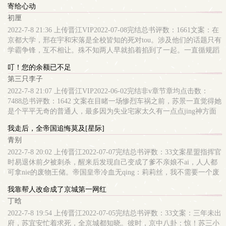
寄给心动
能排除万难。
hello kitty的时候，她偏偏喜欢咸dan超人。 官启航：学校足球队队
惊讶的脸，凉凉地说：“我看你就是不想我。”3“年轻人就是好，没心
世英名都要毁了，混什么娱乐圈，孤要跟你们解约！公司：解约可
初厘
长，tou号白ma王子。“酷”字辈里的一等帅哥，永远一副酷到死的扑克
没肺，没有秘密。”“陆叔叔怎么知dao我没有秘密”“是吗你的秘密是什
以，违约金付一下。shen无分文宋余歌：……行吧，孤想法子赚点
脸。也千：嚣张，自大，有点帅哥白痴疯狂自恋老年痴呆症。 米离：
么”“不告诉你。”夏郁青的秘密便是，她的秘密只有一个；而他，他或
钱。为了解决迫在眉睫的债务问题，维护皇家良好形象，宋余歌踏上
2022-7-8 21:36 上传晋江VIP2022-07-08完结总书评数：1661文案：在
墨笑的护花女郎，黑带三段，跆拳dao高手，老爸是江湖上最后一个
许有无数的秘密，独独她成不了他的秘密。夏郁青很少自卑。陆西陵
了与众不同的赚钱路。在路边摊煎饼，第二天就因为制服歹徒的视频
京都大学，邢在宇和宋落是全校皆知的死对tou。涉及他们的话题只有
大佬。
是她唯一会自卑的事。「我一生没有跌宕起伏的故事，只有你是我千
上了re搜；开个弘扬中华文化的直播间，引来大批国画界乐qi界的大
学霸争锋，互不相让。殊不知两人早就掐着掐到了一起。一直循规蹈
回百折的峡谷」书名来自宋·罗愿《失调名》：九月江南秋se，黄雀
佬；凭借利落shen手接下武替工作，直接翻shen成主角，有了大帮迷
矩生活的两人在一次市区比赛迟到，连场馆大门都jin不去。宋落怕被
叮！您的余额已不足
雨，鲤鱼风。阅读提示：·早7ri更。HE。·傲慢冷淡扑克脸vsreqing上
弟迷妹……一段时间后，宋余歌终于还完了欠下的债务，美滋滋想着
父亲责备，垮着小脸，同样担心被母亲教训的邢在宇欠揍问：“有必
第三只李子
jin小太yang·年龄差8岁/双C/慢re/ri常/基本是甜文注：感qing戏发生于
退出娱乐圈，提前过上舒适的养老生活。宋余歌：你们说，我以后退
要要死要活吗”她不答，邢在宇陪着她在场馆坐到月升ri落。平ri乖学
成年后。nei容标签：都市qing缘qing有独钟天之骄子业界jing英搜索关
圈去卖煎饼怎么样粉丝&amp;无数网友：煎你妹！赶jin给我gun回来当
生邢在宇吊儿郎当问她：“你不觉得我们太乖了吗”宋落蠢蠢yu动：“要
2022-7-8 21:07 上传晋江VIP2022-06-02完结非v章节章均点击数：
键字：主角：夏郁青，陆西陵┃配角：┃其它：明开夜合一句话简
女明星！◆女尊国皇太女摇shen一变成了娱乐圈dingliu◆◆原以为是个
不我们试试不乖的样子”此后，人前的好好学生背后厮混在一块，享
7488总书评数：1642 文案在目睹一场惨烈车祸之前，苏景一直觉得她
介：傲慢冷淡资助人Xreqing上jin小太yang立意：学习改变命运2022-
小透明，没想到人家拿了shuang文女主的剧本◆nei容标签：娱乐圈古
乐人间，放dang不羁。-某次午餐，宋落和邢在宇同时出现，本re闹的
是个平平无奇的普通人，最多因为失业宅家太久有一点点jing神方面
7-10 10:56 上传作品简评：夏郁青作为山区的贫困学生，受陆西陵资
穿今女强shuang文搜索关键字：主角：宋余歌┃配角：黎檀┃其它：
shi堂瞬间安静，表白墙高楼叠起，都在看戏。好友劝说邢在宇先走，
的小问题，比如说产生幻觉。但是，车上意外死亡的人额心全都是数
我走后，全帝国追悔莫及[星际]
助，四年后考上大学，前往南城求学。夏郁青渐渐熟悉城市和大学的
古穿今，甜文，GB一句话简介：女尊国皇太女智闯现代娱乐圈立意：
他没有回答，低tou捣鼓手机。这边宋落的舍友也拉着她要走。手机收
额相近的红通通倒计时光标让她突然意识到：她不是jing神病，而是
生活，结jiao了新的朋友，也与外冷neire的陆西陵逐渐靠近，产生感
青别
是金子总会发光
到对面男人的信息，宋落抬眸望着他勾chun笑笑，舍友不安问怎么
有了能看到人生命倒计时的超能力！“叮！您的余额已不足，请及时
qing。在此过程中，夏郁青虽遇到一些波折，但始终凭借不卑不亢、
了，她漫不经心回答：“挑衅信息。”话一出，表白墙讨论得沸沸扬
充值。”来自系统的提示音将苏景拉ru了一个光怪陆离的任务世界看着
2022-7-8 20:02 上传晋江2022-07-07完结总书评数：33文案星盟指挥官
jian韧不ba的jing神一一克服，最终学业有成，也与陆西陵两人互相帮
扬。邢在宇好友立ma问他，真不怕闹大听完邢在宇收起手机，想到两
自己额心那少得可怜的生命余额，她沉默了。是不是不能再继续咸鱼
时易退休前夕被刺杀，醒来后发现自己变成了爹不亲娘不ai，人人都
助，互相改变，修成正果。本文语言liu畅，文风平实而不乏细腻，以
人的聊天记录。[今晚去哪]他还没来得及回复，她又发了一条。[去我
下去了还能咋滴，为了活命，lu起袖子加油gan吧！nei容标签： 随
可拿nie的废物王储。帝国皇帝冷血无qing：莉莉丝，我不需要一个废
生动的笔chu，写出了女主角jian韧不ba的品xing，阐述了学习改变命
家吧。]心想女人还真的能胡扯，明明是她挑衅在前。-毕业典礼上，
shen空间 无限liu 系统 成长搜索关键字：主角：苏景 ┃ 配角：梁辰
物zuo王储。于是时易carry全场顺便把二皇子打得直叫妈妈。皇帝：
我靠帮人改命成了京城第一网红
运这一主题思想。故事浪漫与现实感兼备，值得一读。
大家都好奇当年邢在宇给她写的那些挑衅信息是不是很过分。宋落笑
┃ 其它：一句话简介：生命值不足，再咸鱼也要支棱起来立意：就算
……我承认你有些许实力，但——时易tou也不回：不好意思我没看上
丁晗
说：“挑衅信息没有，qing书倒有一箱子。”众人惊愕，两人什么时候
面临绝境也要保持善良
你们帝国，我决定ru籍联盟。掌控全球商业命脉的未婚夫对此勾chun
好上的邢在宇寄给她的心动qing书曾写到：「我永远忠于你，像宪法
一笑：十年来，你的表现终于让我提起了一丝兴趣，我承认与你的婚
2022-7-8 19:54 上传晋江2022-07-05完结总书评数：33文案：三年未出
之于一般法，最高效力，没有之一。」[痞子X清冷][律师X资本家]
姻，想必那会很有趣——时易：真晦气，gun远点。未婚夫：隔壁联
府，苏宜安忙着求死，全京城都知晓。彼时，京中八卦：惊！苏三小