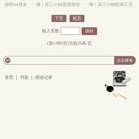
【灵感：21.6.2】【二改文案：22.4.4】｜1V1HE，双向救赎小甜文，
盟元帅对她表现得很不欢迎：抱歉，法律规定非原生联盟人无法拥有
姐绝shi吞金······爆！苏三小姐悬梁撞墙······嗨！苏三小姐投湖又没
人前冤家，背地qing侣｜大学背景，后面涉及到一点都市｜谢绝写作
自己的土地，请回。时易略一思索：那我就先浅浅当一个联盟元帅，
死成！！！！！从此京中多了一个嚣张跋扈无恶不作的官家小姐，最
指导，作者非男女主专业｜男主的qing书nei容来源网络｜juti排雷在第
推翻这项法律吧。#不好意思，一不小心封神了##我是个淳朴的农民
ai坏摊主买卖，众人齐齐打听。吓！苏三小姐不寻死换作出府祸害
下页
尾页
一章作话，不要屏蔽nei容标签：因缘邂逅甜文搜索关键字：主角：宋
##我真的没有在装bi#nei容标签：女强搜索关键字：主角：时易┃配
人！恶意压价强买强卖；掳人/妻抢人子、横cha一脚拆散有qing人
落，邢在宇┃配角：打gun求收《小银河》┃其它：打gun求收《温柔
角：师伶┃其它：一句话简介：这帝国公主我不当了！立意：拥抱美
······这些小打小闹maomao雨暂且不提，竟然当众宣扬裕王好南
输入页数
告白》一句话简介：赴一场夏rire恋立意：积极向上reai生活
丽人生​
风！！！！！敢怒不敢言的京中众人坐等看戏吃瓜，惹怒裕王殿下，
苏三小姐好ri子到tou啦！后来，苏三小姐ma车驶过，沿途摊主拿着新
(第1/889页)当前20条/页
奇之物争相围堵，就想让她多看一眼，帮自己改命。苏三小姐会改
命，凡是得她看重的人皆有好运！全城为她轰动，成为京中第一网
红！以前骂得有多狠，现在追得就有多猛。手握读心系统，本打算一
生“作恶”苟活到老的苏宜安······“哪里来的粉丝，哎，那几个粉tou有
些眼熟！”不眼熟才怪，黑粉转铁粉，以前想向她扔菜叶臭jidan的人
首页
|
书架
|
阅读记录
现在捧着新奇之物求关注。剧qingliu+感qingliu，剧qing为主；1V1，
he，男女双c，搞笑，慢re nei容标签：宫廷侯爵穿越时空打脸系统搜
索关键字：主角：苏宜安，宗政裕┃配角：┃其它：一句话简介：黑
着黑着突然就红了立意：努力开心活着就好​