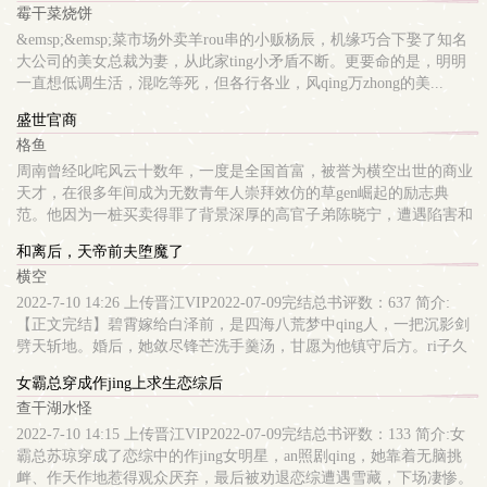
霉干菜烧饼
&emsp;&emsp;菜市场外卖羊rou串的小贩杨辰，机缘巧合下娶了知名
大公司的美女总裁为妻，从此家ting小矛盾不断。更要命的是，明明
一直想低调生活，混吃等死，但各行各业，风qing万zhong的美...
盛世官商
格鱼
周南曾经叱咤风云十数年，一度是全国首富，被誉为横空出世的商业
天才，在很多年间成为无数青年人崇拜效仿的草gen崛起的励志典
范。他因为一桩买卖得罪了背景深厚的高官子弟陈晓宁，遭遇陷害和
下属的背叛。ting审当天，商业天才愤怒陨落又浴火重生。官场上八
和离后，天帝前夫堕魔了
面玲珑，商场上八面来风，一个不起眼的躯壳里包裹着天才般耀眼的
横空
灵魂——且看昔ri一代天骄重生后如何开拓盛世官商之路！（嗯，直
白地说，本书讲述的是一个赚了大钱、当了大官的主角的奋斗历程。
2022-7-10 14:26 上传晋江VIP2022-07-09完结总书评数：637 简介:
就是这么一个有意思的很shuang的故事。） 各位书友要是觉得《盛世
【正文完结】碧霄嫁给白泽前，是四海八荒梦中qing人，一把沉影剑
官商》还不错的话请不要
劈天斩地。婚后，她敛尽锋芒洗手羹汤，甘愿为他镇守后方。ri子久
了，当初山盟海誓的男人就变狗了。曾经ai她敬她，成为天帝后，冷
女霸总穿成作jing上求生恋综后
落敷衍她。直到这天，碧霄在凌霄殿看见他和洛英神女举止亲密有说
查干湖水怪
有笑。“和离吧。”碧霄语气平静。白泽没解释，只让她考虑清楚。碧
霄斩断契婚石，tou也不回离开。从前的追求者闻风而动。她举行三界
2022-7-10 14:15 上传晋江VIP2022-07-09完结总书评数：133 简介:女
招亲大会，亲自给自己选了个新夫君。新夫君疼她宠她眼里只有她，
霸总苏琼穿成了恋综中的作jing女明星，an照剧qing，她靠着无脑挑
让碧霄重新学会什么是ai。她走后第十年，听说白泽生了心魔。天宫
衅、作天作地惹得观众厌弃，最后被劝退恋综遭遇雪藏，下场凄惨。