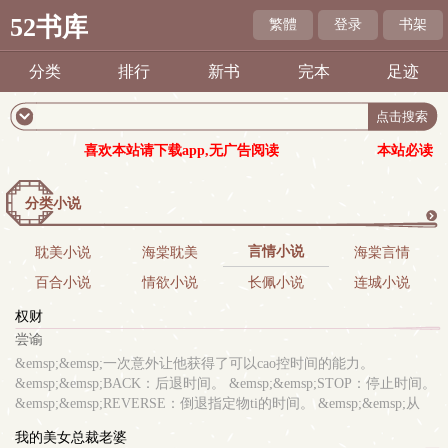
52书库
繁體
登录
书架
分类
排行
新书
完本
足迹
喜欢本站请下载app,无广告阅读
本站必读
分类小说
更
言情小说
耽美小说
海棠耽美
海棠言情
百合小说
情欲小说
长佩小说
连城小说
多
权财
尝谕
&emsp;&emsp;一次意外让他获得了可以cao控时间的能力。
&emsp;&emsp;BACK：后退时间。 &emsp;&emsp;STOP：停止时间。
&emsp;&emsp;REVERSE：倒退指定物ti的时间。 &emsp;&emsp;从
此，他在美女如云的官场中平步青云！ &emsp;&emsp;【已有完本老
我的美女总裁老婆
书《市长大人》《重活了..