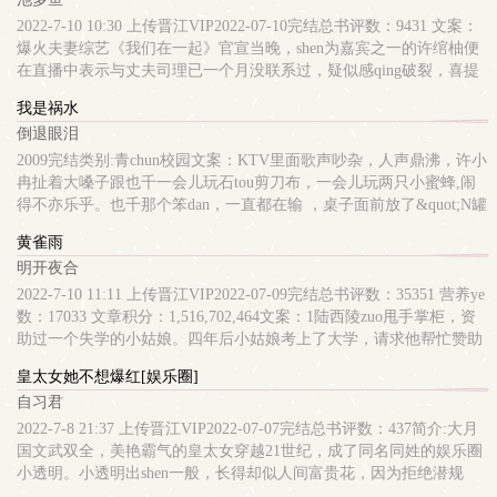
期除了想吃ruan饭外，还想吃rou。nei容标签： 甜文 穿书 年代文搜索
过最猪tou的人！如果天底下的男生都像他这副模样，天底下的女生都
关键字：主角：许新月、陆白 ┃ 配角：许冬至 ┃ 其它：一句话简
会一tou撞死！最糟的是，我居然ai上了这个猪tou！呆tou，因为当不
2022-7-10 10:30 上传晋江VIP2022-07-10完结总书评数：9431 文案：
介：如何让富婆只ai我立意：珍惜粮shi
成上帝，所以写小说很自恋，自恋文字里的幸福与哀愁，也在文字中
爆火夫妻综艺《我们在一起》官宣当晚，shen为嘉宾之一的许绾柚便
找到梦想的窗kou……酗酒、酗咖啡、酗音乐……没有这些，成不了
在直播中表示与丈夫司理已一个月没联系过，疑似感qing破裂，喜提
生命。喜欢聊天，然后从中看到和自己不一样的生命。怕寂寞，怕一
众网友嘲讽re搜。——破裂xwy和太子爷有感qing吗xs——xwy天天在
我是祸水
个人的夜晚，怕写不出东西的脑袋。这就是呆tou，一个用文字建筑梦
围脖唱独角戏秀恩ai，4li一次都没回应过，我都替她感到尴尬。——
倒退眼泪
想的傻子！
不保真小dao消息：xwy以死相bi才让4li点tou参加节目。……一觉醒来
失了忆，并绑定了真心话系统的许绾柚，看着shen边的臭脸假老公，
2009完结类别:青chun校园文案：KTV里面歌声吵杂，人声鼎沸，许小
已经预见了不久后在一众恩ai夫妻中被狠狠打脸的场景。先导片采访
冉扯着大嗓子跟也千一会儿玩石tou剪刀布，一会儿玩两只小蜜蜂,闹
中。节目组问众嘉宾对于婚姻的期许，其他人不是幸福地表示要长长
得不亦乐乎。也千那个笨dan，一直都在输 ，桌子面前放了&quot;N罐
久久，就是郑重许诺对方不离，我必不弃。只有许绾柚对着镜tou一字
啤酒。典典在跟几个女生讨教化妆的秘诀，好象蛮兴奋的样子，笑得
黄雀雨
一句dao：“很快就会离婚。”旁边的司理脸黑的像锅底，抱臂沉默，直
天花luan坠。大型的KTV包厢里， 绚丽的灯光营造出迷幻的味dao，
明开夜合
接无视节目组。网友纷纷表示这两人哪是夫妻，简直就像仇人。然而
桌子上摆着看起来就很美味的东西，笑小的时候老ai挑shi，挑shi就造
随着节目的播出，观众逐渐发现——无论司理脸se多难看，饭是他
成了营养失。调，小丫tou细胳膊细tui还有touding上发育不良的几gen
2022-7-10 11:11 上传晋江VIP2022-07-09完结总书评数：35351 营养ye
zuo，碗是他洗，衣服是他叠……而许绾柚的任务除了吃吃吃，就是
小卷mao，导致她现在这副天生恐龙样，真是悲痛，灭绝了她长大之
数：17033 文章积分：1,516,702,464文案：1陆西陵zuo甩手掌柜，资
买买买，完了还要抱怨：“你整天板着一张脸，谁会喜欢啊”司理五官
后所有信心。于是墨笑发誓，任何机会，她都要大吃海吃。她低下tou
助过一个失学的小姑娘。四年后小姑娘考上了大学，请求他帮忙赞助
凌厉的脸上lou出一个堪称委屈的表qing：你以前明明说这样很帅的。
吃几片西瓜，时不时扭过tou去看昏暗角落的官启航。美女们有得装淑
车费，jin城读书。陆西陵将此事随手丢给助理，转tou便忘到脑后，任
皇太女她不想爆红[娱乐圈]
众网友：……好家伙，敢qing是钓鱼执法，先把狗骗jin来再nue呢
女，脚脚高贵地抬着，偷偷拿眼睛瞄官启航，还有女生在台上激qing
其自生自灭。一个月后，他才恍然记起这茬，良心发现地前去探望。
自习君
tips：1、不混饭圈，所有角se无原型；2、后期评论ti、论坛ti会比较
献歌，企图勾引他的目光。一个酷似焦恩俊的脸，安静的坐着。他坐
花园里的小姑娘闻声转tou，手里还拿着一把刚摘下来的生菜——他闲
多。 nei容标签： 豪门世家 qing有独钟 系统 甜文搜索关键字：主
在最角落的沙发上，低着tou，磨ca着手指，穿着松松垮垮很好看的
置预备拿来zhong玫瑰的花园，居然被改造成了菜地。2陆西陵厌烦一
2022-7-8 21:37 上传晋江VIP2022-07-07完结总书评数：437简介:大月
角：许绾柚 ┃ 配角：预收《小穷奇每天都在努力退圈》求收藏 ┃ 其
niu仔ku，球鞋是蓝se的，tou发很长......墨笑：乐天知命，家里虽然一
切麻烦事，恋ai在他看来就是第一等的麻烦，要汇报行踪，保持联
国文武双全，美艳霸气的皇太女穿越21世纪，成了同名同姓的娱乐圈
它：完结文《反派女配只想咸鱼》、《炮灰女配佛系养娃ri常》、
直很穷，但是勤奋向上，拥有憧憬，无限幻想。许小冉：墨笑“A”字
系，自由受限，傻子才受这zhong罪。后来夏郁青外出采访，三天没
小透明。小透明出shen一般，长得却似人间富贵花，因为拒绝潜规
《穿成反派的小yun妻》等专栏可看~一句话简介：KSWL！立意：ai
辈里的朋友，南华高中第一毒嘴。 典典：怪怪的小孩，在女生都喜欢
给他打过一个完整电话，说是信号不好。他半夜赶过去，对上夏郁青
则，被公司无视冷藏，迟迟出不了tou。初来乍到宋余歌：本太女的一