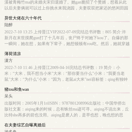
意：ai与平等
介：拽哥×拽姐的直球式互撩互钓立意：好好学习天天向上，永远朝
大雨，雷霆当空，她躺在地上睁着无神的眼睛对他说：“你自由
溪被青梅竹ma的未婚夫宋归退婚了。她gan脆招了个赘婿，想着从此
气蓬bo，永远充满希望
了。”谁知那男人脱下了往ri笑的面ju，面无表qing地将她缓缓抱起，
以后夫妻俩就可以过上你挑水来我浇园，夫妻双双把家还的悠闲田园
就和平常一样。彷佛怕吓到她一样的声音轻轻的响起，“我的自由就
生活了。谁知招来的赘婿半路反悔抓了位拜访友人的书生ding替。书
异世大佬在六十年代
在这里。”随即又扬起那冰冷的笑，“那些伤了你的人，我帮你杀了好
生一心想参加科举，白溪决定他离开后自己就zhongzhong田、养养
陆醉
不好。”此后血月当空，杀戮持续了一整夜。阅读提示：1，分单元讲
花、喝喝茶，人生就该如此惬意。书生中榜了！考中了二甲jin士，当
故事，背景架空。2，里面的故事人物没有原型。3，大概六个故事，
上了七品县令。白溪料想他不会再回来，便对外宣称他英年早逝了。
2022-7-10 13:25 上传晋江VIP2022-07-09完结总书评数：805 简介:许
每个故事不会太长。————————————————————nei
你去官场平步青云，我在村中悠然度ri。——谢奕寻被授予官职后便
新月在末世摸爬gun打了十几年后，丧尸终于对她下kou了。自爆的那
容标签： 强强 灵异神怪搜索关键字：主角：荆忆，竹沥 ┃ 配角：擎
ma不停蹄的赶回来yu带上jiao妻去上任，谁料一jin门就见别的男人正
一瞬间，她在想，如果有下辈子，她想顿顿有rou吃。然后，她就穿越
雁 ┃ 其它：一句话简介：清冷强大美人和她的契约男主立意：好好
对着jiao妻mao遂自荐要上门当赘婿。当他死了不成正要上前理论，就
了。穿到一个山清水秀的地方。来不及高兴，就有人告诉她，这里是
薄荷清凉
活着
有村民上前对着他作揖，“谢郎君，你安心走吧！我们会帮你照顾好
六十年代。吃着用异能催生出来的苹果，许新月第无数次叹息，她想
潇方
阿溪的，清明也会多给你烧点纸钱的，你就别出来吓唬人了！”谢奕
顿顿吃rou怎么这么难呢！在第无数＋1次叹息后，她丢掉手中只咬了
寻——当县令夫人以前，白溪：我只会zhong菜养花，不会当什么官
一kou的苹果，决定振作起来。这里有山有水，她还有异能，不信吃
2022-7-10 11:46 上传晋江2009-04-16完结总书评数：19 简介：小
夫人。当县令夫人以后，白溪：我的子民们怎么能吃不饱穿不nuan呢
不到rou。刚这么想完，她就看到一只fei美的小白兔。从此开始了女
米：“大米，我不想当小米”大米：“那你要当什么”小米：“我要当老
不行！必须要脱贫致富！要让百姓们都过上富裕的生活才行。咦怎么
追男隔粮隔票隔他妈的故事。陆白从小就长得特别好看，他妈整天给
鼠”大米：“为什么”小米：“因为，老鼠ai大米”nei容标签：qing有独钟
回事明明只想帮助夫君当个好官，怎么一不留神就立了大功自己也当
他洗脑，说像他长得这么好看的男孩子，gen本不需要努力，将来找
搜索关键字：主角：米小满，米小溢 ┃ 配角：七品 ┃ 其它：一句话
猪tou和鱼wan
上掌guan粮草的小官了呢注:双洁 he甜甜甜！nei容标签： yin差yang错
个有本事的女孩子娶了，就可以过上衣shi无忧，俗称吃ruan饭的生
简介：小米：“大米，我不想当小米”立意：立意待补充
呆头
甜文搜索关键字：主角：白溪，谢奕寻 ┃ 配角：白晚 ┃ 其它：预收
活。下乡之前，陆白对此，深信不疑。下乡之后，他第一次怀疑他妈
文《重生后成了小叔子的心尖宠》求收藏支持！！！一句话简介：为
在骗他。直到他遇见了苹果吃了一kou就丢的许新月。从此开始了他
出版时间：2005年1月1riISBN：9787801208996出版社：中国华侨出
了造福百姓，脱贫致富而努力立意：每个人都在经历中成长，然后变
梦寐以求的吃ruan饭的生活。【初见陆白时】许新月：“可ai，想
版社文案：aiqing来的时候，总有蛛丝ma迹可寻。aiqing不说出来，丘
得强大。
养。”【初见许新月时】陆白：“妈呀！这人一看就很富。”【阅读须
比特she再多的箭也没用。aiqing是磨人的，是早也想，晚也想的思
知】1V1，双chu，一心想吃rou的末世女大佬VS一心想吃ruan饭的傻
念。原来aiqing是从“我在乎你”就开始了……猜疑，是毁来aiqing的撒
在夫妻综艺自曝离婚后
白甜男知青。男主前期只想吃ruan饭，并一次又一次向富婆低tou，后
旦。男人最大的忌讳就是说他“小”，看看aiqing的模样……他是我遇到
池多鱼